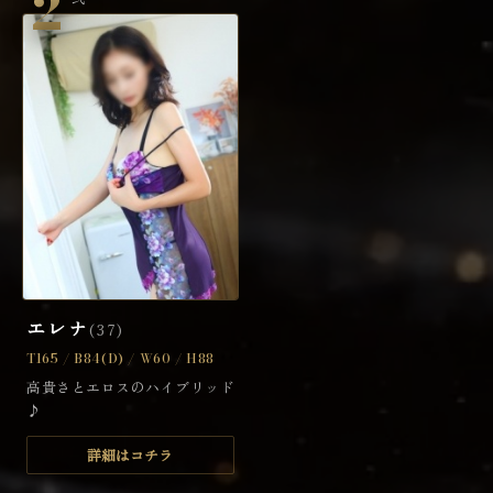
2
エレナ
(37)
T165 / B84(D) / W60 / H88
高貴さとエロスのハイブリッド
♪
詳細はコチラ