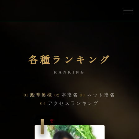
各種ランキング
RANKING
01
殿堂奥様
02
本指名
03
ネット指名
04
アクセスランキング
1
壱