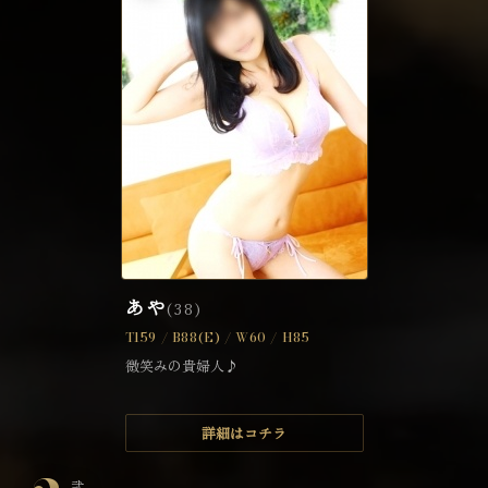
あや
(38)
T159 / B88(E) / W60 / H85
微笑みの貴婦人♪
詳細はコチラ
弐